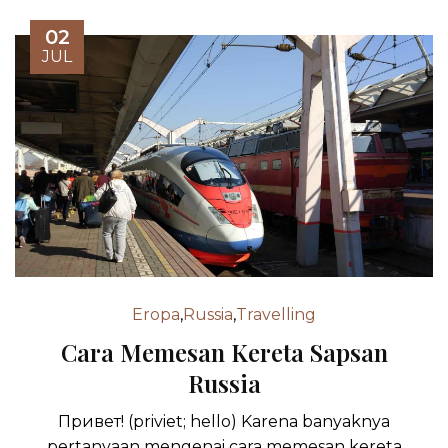
02
JUL
Eropa
,
Russia
,
Travelling
Cara Memesan Kereta Sapsan
Russia
Привет! (priviet; hello) Karena banyaknya
pertanyaan mengenai cara memesan kereta