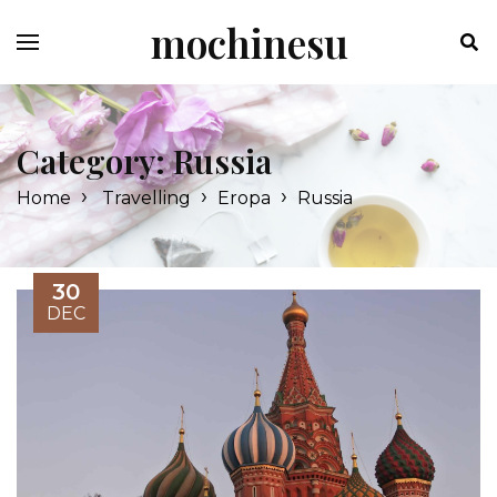
Skip
mochinesu
to
content
Category:
Russia
›
›
›
Home
Travelling
Eropa
Russia
30
DEC