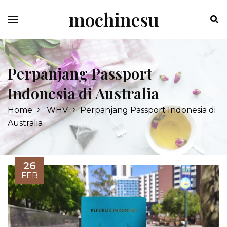
Skip
mochinesu
to
content
Perpanjang Passport
Indonesia di Australia
›
›
Home
WHV
Perpanjang Passport Indonesia di
Australia
26
FEB