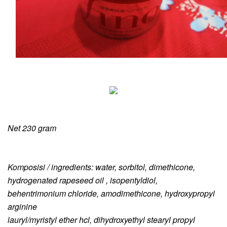
Net 230 gram
Komposisi / ingredients: water, sorbitol, dimethicone,
hydrogenated rapeseed oil , isopentyldiol,
behentrimonium chloride, amodimethicone, hydroxypropyl
arginine
lauryl/myristyl ether hcl, dihydroxyethyl stearyl propyl