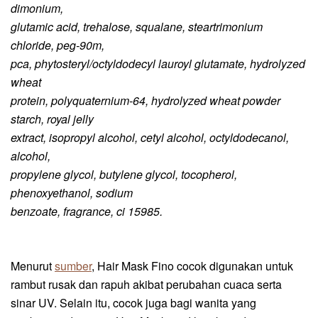
dimonium,
glutamic acid, trehalose, squalane, steartrimonium
chloride, peg-90m,
pca, phytosteryl/octyldodecyl lauroyl glutamate, hydrolyzed
wheat
protein, polyquaternium-64, hydrolyzed wheat powder
starch, royal jelly
extract, isopropyl alcohol, cetyl alcohol, octyldodecanol,
alcohol,
propylene glycol, butylene glycol, tocopherol,
phenoxyethanol, sodium
benzoate, fragrance, ci 15985.
Menurut
sumber
, Hair Mask Fino
cocok digunakan untuk
rambut rusak dan rapuh akibat perubahan cuaca serta
sinar UV. Selain itu, cocok juga bagi wanita yang