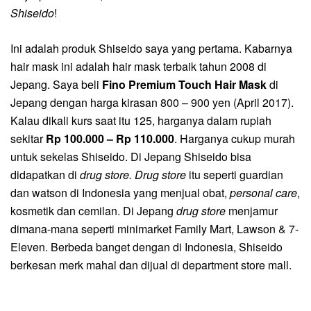
Shiseido
!
Ini adalah produk Shiseido saya yang pertama.
Kabarnya
hair mask ini adalah hair mask terbaik tahun 2008 di
Jepang.
S
aya beli
Fino Premium Touch Hair Mask
di
Jepang dengan harga kirasan 800 – 900 yen
(April 2017).
Kalau
dikali kurs saat itu 125, harganya dalam rupiah
sekitar
Rp 100.000 – Rp 110.000
. Harganya cukup murah
untuk sekelas Shiseido. D
i Jepang Shiseido bisa
didapatkan di
drug store
. Drug store
itu seperti guardian
dan watson di Indonesia yang menjual obat,
personal care
,
kosmetik dan cemilan. D
i Jepang
drug store
menjamur
dimana-mana seperti minimarket Family Mart, Lawson & 7-
Eleven. Berbeda banget dengan
di Indonesia, Shiseido
berkesan merk mahal dan dijual di
department store mall.