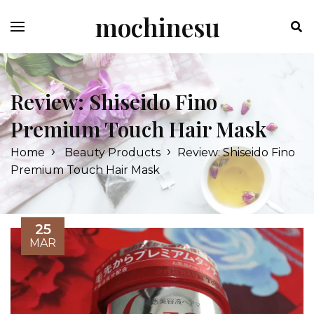
Skip
mochinesu
to
content
Review: Shiseido Fino
Premium Touch Hair Mask
›
›
Home
Beauty Products
Review: Shiseido Fino
Premium Touch Hair Mask
25
MAR