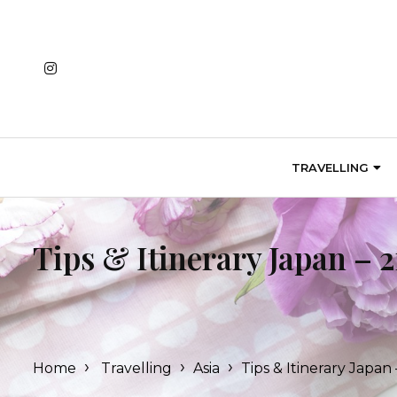
Skip
to
content
TRAVELLING
Tips & Itinerary Japan – 2
›
›
›
Home
Travelling
Asia
Tips & Itinerary Japan 