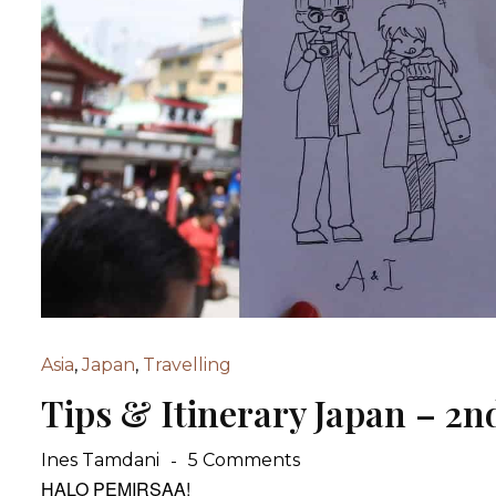
Asia
,
Japan
,
Travelling
Tips & Itinerary Japan – 2nd
Ines Tamdani
5 Comments
H
ALO P
EMI
RSAA
!