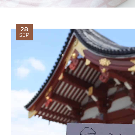
28
SEP