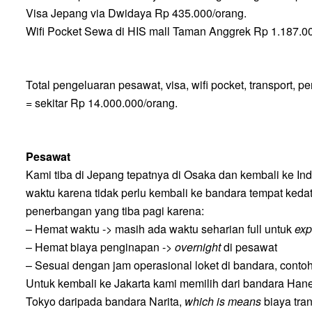
Visa Jepang via Dwidaya Rp 435.000/orang.
Wifi Pocket Sewa di HIS mall Taman Anggrek Rp 1.187.000 
Total pengeluaran pesawat, visa, wifi pocket, transport,
pe
= sekitar Rp 14.000.000/orang.
Pesawat
Kami tiba di Jepang tepatnya di Osaka dan kembali ke I
waktu karena tidak perlu kembali ke bandara tempat ked
penerbangan yang tiba pagi
karena:
–
H
emat waktu -> masih ada waktu seharian full untuk
exp
–
H
emat biaya penginapan ->
overnight
di pesawat
– Sesuai dengan jam operasional loket di bandara, contoh: 
Untuk kembali ke Jakarta kami memilih dari bandara Han
Tokyo daripada bandara Narita,
which is means
biaya tran