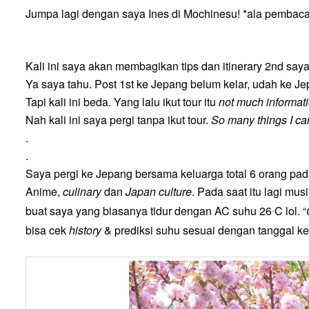
Jumpa lagi dengan saya Ines di Mochinesu!
*ala pembaca
Kali ini saya akan membagi
kan tips dan
itinerary
2nd say
Ya saya tahu. Post 1st
ke
Jepang
b
elum kelar, udah ke Je
Tapi kali ini beda. Yang lalu ikut tour itu
not much informatio
Nah kali ini saya pergi tanpa ikut tour
.
S
o
many
things I ca
.
.
Saya pergi
ke Jepang
bersama keluarga total 6 orang
pad
Anime,
culinary
dan
Japan culture
.
Pada saat itu lagi mus
buat saya yang biasanya tidur dengan AC suhu 26
C lol
. “
°
bisa cek
history
& prediksi suhu
sesuai dengan tanggal k