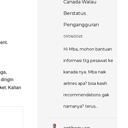
Canada Walau
Berstatus
Pengangguran
01/06/2023
ent.
Hi Mba, mohon bantuan
informasi ttg pesawat ke
nga,
kanada nya. Mba naik
 dingin
airlines apa? bisa kasih
ket. Kalian
recommendations gak
namanya? terus…