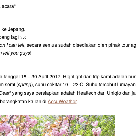
 acara*
a
ke Jepang
.
pang lagi >.<
n I can tell
, secara semua sudah disediakan oleh pihak tour ag
n tell you guys
!
a tanggal 18 – 30 April 2017.
Highlight dari trip kami adalah bu
im semi (
spring
), suhu sekitar 10 – 23
C. Suhu tersebut lumayan
°
Gear
” yang saya persiapkan adalah Heattech dari Uniqlo dan ja
eberangkatan kalian
di
AccuWeather
.