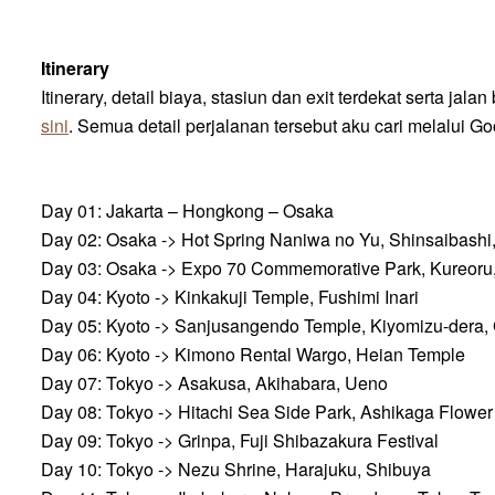
Itinerary
Itinerary, detail biaya, stasiun dan exit terdekat serta ja
sini
. Semua detail perjalanan tersebut aku cari melalui 
Day 01: Jakarta – Hongkong – Osaka
Day 02: Osaka -> Hot Spring Naniwa no Yu, Shinsaibashi
Day 03: Osaka -> Expo 70 Commemorative Park, Kureoru,
Day 04: Kyoto -> Kinkakuji Temple, Fushimi Inari
Day 05: Kyoto -> Sanjusangendo Temple, Kiyomizu-dera, 
Day 06: Kyoto -> Kimono Rental Wargo, Heian Temple
Day 07: Tokyo -> Asakusa, Akihabara, Ueno
Day 08: Tokyo -> Hitachi Sea Side Park, Ashikaga Flower
Day 09: Tokyo -> Grinpa, Fuji Shibazakura Festival
Day 10: Tokyo -> Nezu Shrine, Harajuku, Shibuya