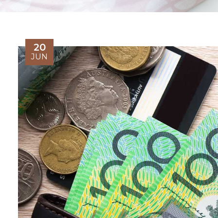
20
JUN