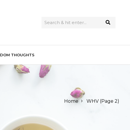
NDOM THOUGHTS
›
Home
WHV
(Page 2)